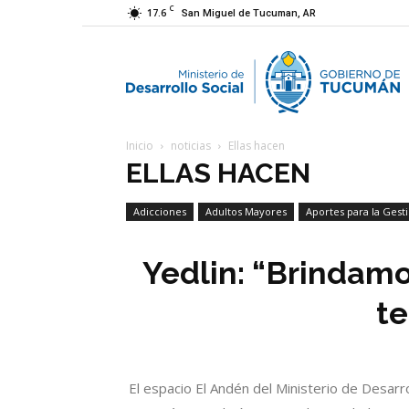
C
17.6
San Miguel de Tucuman, AR
M
Inicio
noticias
Ellas hacen
d
ELLAS HACEN
Adicciones
Adultos Mayores
Aportes para la Gest
D
Economía Social
Yedlin: “Brindam
S
te
El espacio El Andén del Ministerio de Desarr