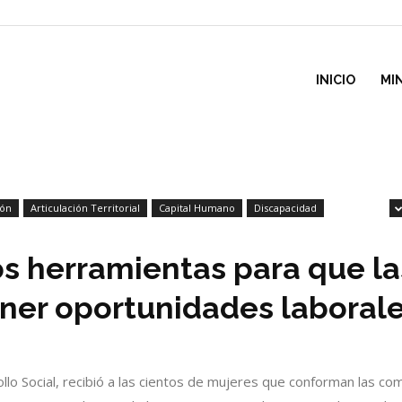
inisterio
INICIO
MI
e
ión
Articulación Territorial
Capital Humano
Discapacidad
esarrollo
os herramientas para que l
ocial
ner oportunidades laboral
ollo Social, recibió a las cientos de mujeres que conforman las c