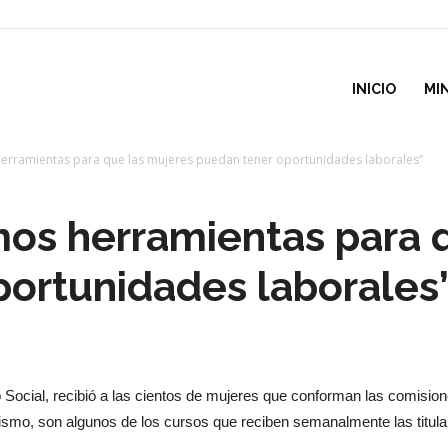
inisterio
INICIO
MI
herramientas para que las mujeres puedan tener oportunidades laborales”
e
mos herramientas para 
esarrollo
portunidades laborales
ocial
o Social, recibió a las cientos de mujeres que conforman las comisio
jismo, son algunos de los cursos que reciben semanalmente las titula