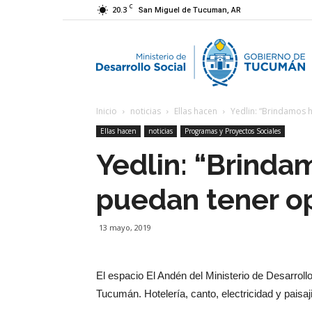
C
20.3
San Miguel de Tucuman, AR
M
Inicio
noticias
Ellas hacen
Yedlin: “Brindamos 
d
Ellas hacen
noticias
Programas y Proyectos Sociales
Yedlin: “Brinda
D
puedan tener o
S
13 mayo, 2019
El espacio El Andén del Ministerio de Desarroll
Tucumán. Hotelería, canto, electricidad y paisa