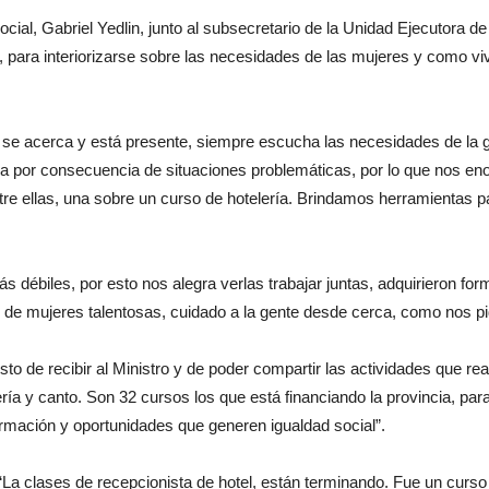
Social, Gabriel Yedlin, junto al subsecretario de la Unidad Ejecutora
, para interiorizarse sobre las necesidades de las mujeres y como viv
o se acerca y está presente, siempre escucha las necesidades de la 
 por consecuencia de situaciones problemáticas, por lo que nos eno
tre ellas, una sobre un curso de hotelería. Brindamos herramientas 
 débiles, por esto nos alegra verlas trabajar juntas, adquirieron form
de mujeres talentosas, cuidado a la gente desde cerca, como nos pid
o de recibir al Ministro y de poder compartir las actividades que rea
a y canto. Son 32 cursos los que está financiando la provincia, para
ormación y oportunidades que generen igualdad social”.
ó: “La clases de recepcionista de hotel, están terminando. Fue un 