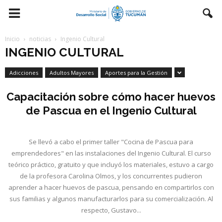
Inicio
noticias
Ingenio Cultural
INGENIO CULTURAL
Adicciones
Adultos Mayores
Aportes para la Gestión
Capacitación sobre cómo hacer huevos
de Pascua en el Ingenio Cultural
Se llevó a cabo el primer taller "Cocina de Pascua para
emprendedores" en las instalaciones del Ingenio Cultural. El curso
teórico práctico, gratuito y que incluyó los materiales, estuvo a cargo
de la profesora Carolina Olmos, y los concurrentes pudieron
aprender a hacer huevos de pascua, pensando en compartirlos con
sus familias y algunos manufacturarlos para su comercialización. Al
respecto, Gustavo...