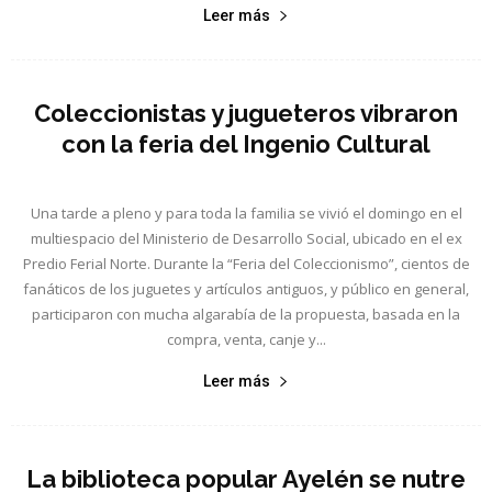
Leer más
Coleccionistas y jugueteros vibraron
con la feria del Ingenio Cultural
Una tarde a pleno y para toda la familia se vivió el domingo en el
multiespacio del Ministerio de Desarrollo Social, ubicado en el ex
Predio Ferial Norte. Durante la “Feria del Coleccionismo”, cientos de
fanáticos de los juguetes y artículos antiguos, y público en general,
participaron con mucha algarabía de la propuesta, basada en la
compra, venta, canje y...
Leer más
La biblioteca popular Ayelén se nutre