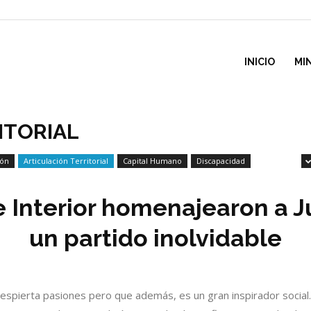
inisterio
INICIO
MI
e
ITORIAL
ión
Articulación Territorial
Capital Humano
Discapacidad
esarrollo
 e Interior homenajearon a 
ocial
un partido inolvidable
despierta pasiones pero que además, es un gran inspirador socia