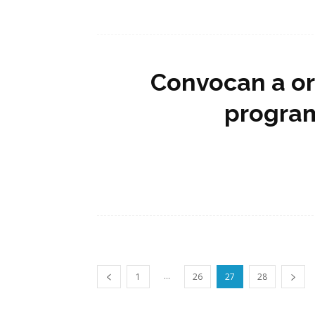
Convocan a or
program
...
1
26
27
28