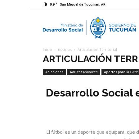
C
9.9
San Miguel de Tucuman, AR
M
Inicio
noticias
Articulación Territorial
d
ARTICULACIÓN TERR
Adicciones
Adultos Mayores
Aportes para la Gest
D
Economía Social
Desarrollo Social
S
El fútbol es un deporte que equipara, que 