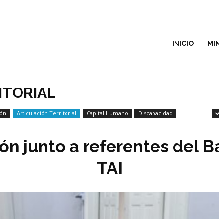
inisterio
INICIO
MI
e
ITORIAL
ión
Articulación Territorial
Capital Humano
Discapacidad
esarrollo
ón junto a referentes del B
ocial
TAI