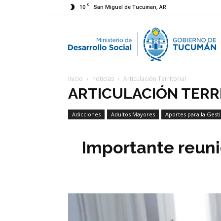
C
10
San Miguel de Tucuman, AR
M
Inicio
noticias
Articulación Territorial
d
ARTICULACIÓN TERR
Adicciones
Adultos Mayores
Aportes para la Gest
D
Economía Social
Importante reuni
S