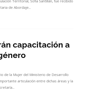
ación Territorial, Sofía Santillán, fue recibido
aria de Abordaje...
rán capacitación a
 género
io de la Mujer del Ministerio de Desarrollo
portante articulación entre dichas áreas y la
retaría...