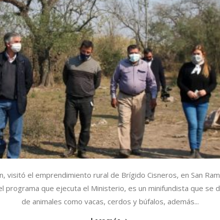
lin, visitó el emprendimiento rural de Brígido Cisneros, en San Ramó
 programa que ejecuta el Ministerio, es un minifundista que se de
de animales como vacas, cerdos y búfalos, además...