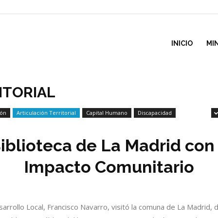
inisterio
INICIO
MI
e
ITORIAL
ión
Articulación Territorial
Capital Humano
Discapacidad
esarrollo
Biblioteca de La Madrid con
ocial
Impacto Comunitario
Desarrollo Local, Francisco Navarro, visitó la comuna de La Madri