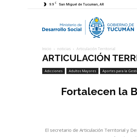
C
9.9
San Miguel de Tucuman, AR
M
Inicio
noticias
Articulación Territorial
d
ARTICULACIÓN TERR
Adicciones
Adultos Mayores
Aportes para la Gest
D
Economía Social
Fortalecen la 
S
El secretario de Articulación Territorial y 