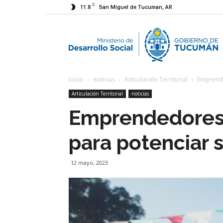
C
11.8
San Miguel de Tucuman, AR
M
Inicio
noticias
Articulación Territorial
Emprende
d
Articulación Territorial
noticias
Emprendedores s
D
para potenciar 
S
12 mayo, 2023