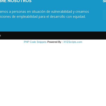
BRE NOSOTROS
S
amos a personas en situación de vulnerabilidad y creamos
iciones de empleabilidad para el desarrollo con equidad.
a
PHP Code Snippets
Powered By :
XYZScripts.com