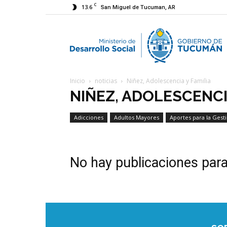
C
13.6
San Miguel de Tucuman, AR
M
Inicio
noticias
Niñez, Adolescencia y Familia
d
NIÑEZ, ADOLESCENCI
Adicciones
Adultos Mayores
Aportes para la Gest
D
Economía Social
No hay publicaciones par
S