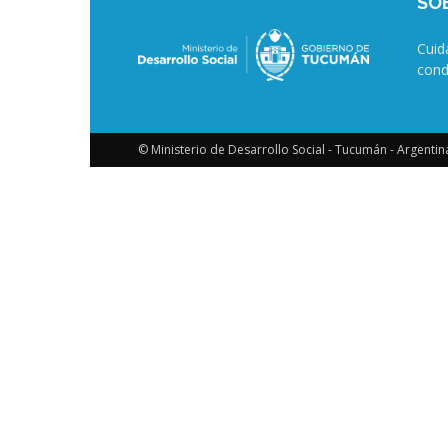
SO
Cuid
cond
© Ministerio de Desarrollo Social - Tucumán - Argentin