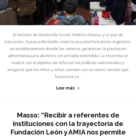
El ministro de Desarrollo Social, Federico Masso, y su par de
Educación, Susana Montaldo, visitó la escuela Periodismo Argentino,
un establecimiento donde las carteras garantizan la prestación
alimentaria para alumnos con jornada extendida. La recorrida se
realizó con el objetivo de reforzar las políticas nutricionales y
asegurar que los niños y niñas cuenten con un menú variado que
favorezca su...
Leer más
Masso: “Recibir a referentes de
instituciones con la trayectoria de
Fundación León y AMIA nos permite