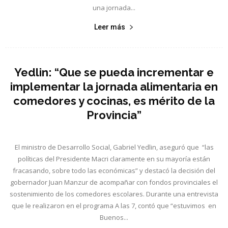
una jornada...
Leer más
Yedlin: “Que se pueda incrementar e
implementar la jornada alimentaria en
comedores y cocinas, es mérito de la
Provincia”
El ministro de Desarrollo Social, Gabriel Yedlin, aseguró que “las
políticas del Presidente Macri claramente en su mayoría están
fracasando, sobre todo las económicas” y destacó la decisión del
gobernador Juan Manzur de acompañar con fondos provinciales el
sostenimiento de los comedores escolares. Durante una entrevista
que le realizaron en el programa A las 7, contó que “estuvimos en
Buenos...