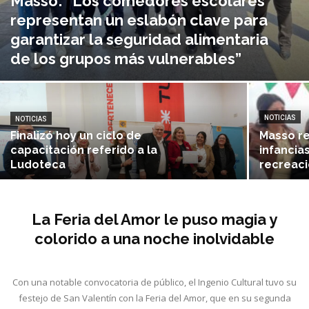
Masso: “Los comedores escolares
representan un eslabón clave para
garantizar la seguridad alimentaria
de los grupos más vulnerables”
NOTICIAS
NOTICIAS
Finalizó hoy un ciclo de
Masso re
capacitación referido a la
infancia
Ludoteca
recreaci
La Feria del Amor le puso magia y
colorido a una noche inolvidable
Con una notable convocatoria de público, el Ingenio Cultural tuvo su
festejo de San Valentín con la Feria del Amor, que en su segunda