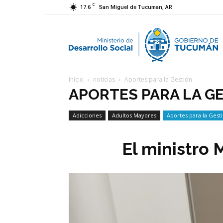
C
17.6
San Miguel de Tucuman, AR
M
Inicio
noticias
Aportes para la Gestión
d
APORTES PARA LA G
Adicciones
Adultos Mayores
Aportes para la Gest
D
Economía Social
El ministro 
S