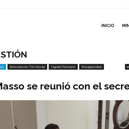
inisterio
INICIO
MI
e
ESTIÓN
ión
Articulación Territorial
Capital Humano
Discapacidad
esarrollo
Masso se reunió con el secr
ocial