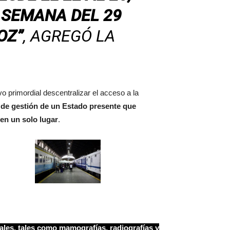
 SEMANA DEL 29
OZ”
, AGREGÓ LA
vo primordial descentralizar el acceso a la
 de gestión de un Estado presente que
en un solo lugar
.
ales, tales como mamografías, radiografías y