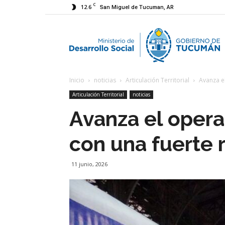
C
12.6
San Miguel de Tucuman, AR
M
Inicio
noticias
Articulación Territorial
Avanza el
d
Articulación Territorial
noticias
Avanza el operat
D
con una fuerte 
S
11 junio, 2026