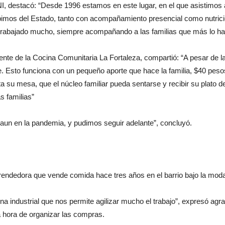
NI, destacó: “Desde 1996 estamos en este lugar, en el que asistimos 
bimos del Estado, tanto con acompañamiento presencial como nutricio
trabajado mucho, siempre acompañando a las familias que más lo ha
rente de la Cocina Comunitaria La Fortaleza, compartió: “A pesar de
e. Esto funciona con un pequeño aporte que hace la familia, $40 peso
ta su mesa, que el núcleo familiar pueda sentarse y recibir su plat
s familias”
 aun en la pandemia, y pudimos seguir adelante”, concluyó.
rendedora que vende comida hace tres años en el barrio bajo la modal
a industrial que nos permite agilizar mucho el trabajo”, expresó agr
la hora de organizar las compras.