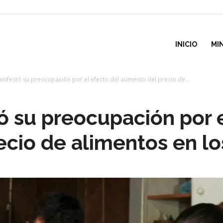
inisterio
INICIO
MI
nifestó su preocupación por el efecto del aumento del precio de...
e
ó su preocupación por e
esarrollo
cio de alimentos en los
ocial