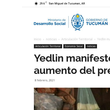
C
29.6
San Miguel de Tucuman, AR
M
Inicio
noticias
Articulación Territorial
Yedlin ma
d
Articulación Territorial
Economía Social
noticias
Yedlin manifest
D
aumento del pre
S
8 febrero, 2021