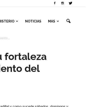
NISTERIO
NOTICIAS
MAS
ento...
u fortaleza
ento del
 Cadillal y como sucede sábados, domingos y