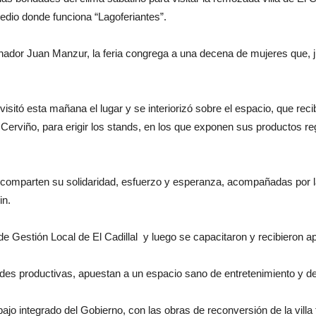
redio donde funciona “Lagoferiantes”.
rnador Juan Manzur, la feria congrega a una decena de mujeres que, ju
, visitó esta mañana el lugar y se interiorizó sobre el espacio, que r
Cerviño, para erigir los stands, en los que exponen sus productos reg
comparten su solidaridad, esfuerzo y esperanza, acompañadas por l
in.
 Gestión Local de El Cadillal y luego se capacitaron y recibieron apo
dades productivas, apuestan a un espacio sano de entretenimiento y d
ajo integrado del Gobierno, con las obras de reconversión de la villa 