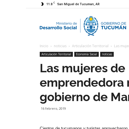
C
11.8
San Miguel de Tucuman, AR
M
Inicio
noticias
Articulación Territorial
Las muje
d
Articulación Territorial
Economía Social
noticias
Las mujeres de 
D
emprendedora 
gobierno de Ma
S
16 febrero, 2019
Cientos de tucumanos y turistas aprovecharon l