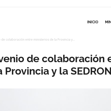
inisterio
INICIO
MI
 de colaboración entre ministerios de la Provincia y...
e
venio de colaboración 
esarrollo
la Provincia y la SEDRO
ocial