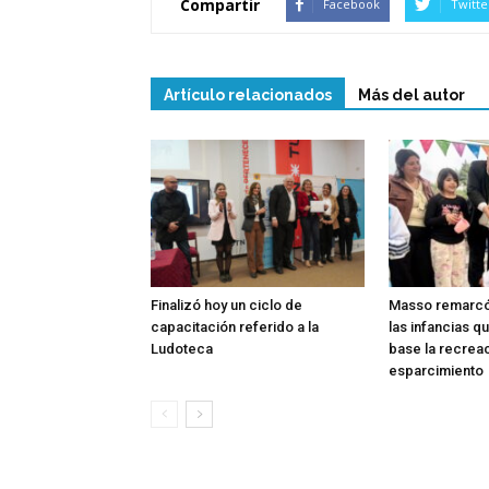
Compartir
Facebook
Twitte
Artículo relacionados
Más del autor
Finalizó hoy un ciclo de
Masso remarcó 
capacitación referido a la
las infancias q
Ludoteca
base la recreac
esparcimiento