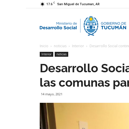
C
17.6
San Miguel de Tucuman, AR
M
Inicio
noticias
Interior
Desarrollo Social contin
d
Interior
noticias
Desarrollo Soci
D
las comunas para
S
14 mayo, 2021