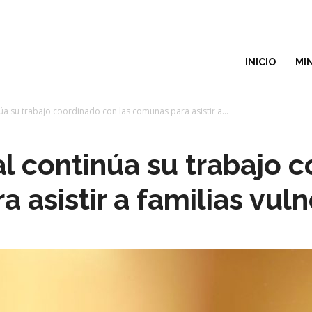
inisterio
INICIO
MI
úa su trabajo coordinado con las comunas para asistir a...
e
al continúa su trabajo 
esarrollo
 asistir a familias vul
ocial