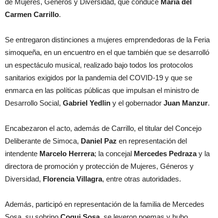
de Mujeres, Géneros y Diversidad, que conduce
María del
Carmen Carrillo
.
Se entregaron distinciones a mujeres emprendedoras de la Feria
simoqueña, en un encuentro en el que también que se desarrolló
un espectáculo musical, realizado bajo todos los protocolos
sanitarios exigidos por la pandemia del COVID-19 y que se
enmarca en las políticas públicas que impulsan el ministro de
Desarrollo Social,
Gabriel Yedlin
y el gobernador
Juan Manzur
.
Encabezaron el acto, además de Carrillo, el titular del Concejo
Deliberante de Simoca,
Daniel Paz
en representación del
intendente
Marcelo Herrera
; la concejal
Mercedes Pedraza
y la
directora de promoción y protección de Mujeres, Géneros y
Diversidad,
Florencia Villagra
, entre otras autoridades.
Además, participó en representación de la familia de Mercedes
Sosa, su sobrino
Coqui Sosa
, se leyeron poemas y hubo