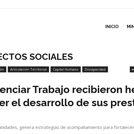
inisterio
INICIO
MI
e
ECTOS SOCIALES
ión
Articulación Territorial
Capital Humano
Discapacidad
esarrollo
tenciar Trabajo recibieron 
ocial
er el desarrollo de sus pre
unidades, genera estrategias de acompañamiento para fortalecer a