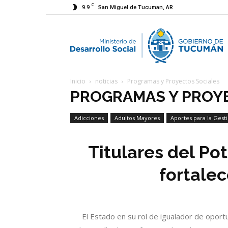
C
9.9
San Miguel de Tucuman, AR
M
Inicio
noticias
Programas y Proyectos Sociales
d
PROGRAMAS Y PROY
Adicciones
Adultos Mayores
Aportes para la Gest
D
Economía Social
Titulares del Po
S
fortalec
El Estado en su rol de igualador de oport