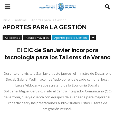
Inicio
noticias
Aportes para la Gestión
APORTES PARA LA GESTIÓN
Adicciones
Adultos Mayores
Aportes para la Gestión
El CIC de San Javier incorpora
tecnología para los Talleres de Verano
Durante una visita a San Javier, este jueves, el ministro de Desarrollo
Social, Gabriel Yedlin, acompañado por el delegado comunal local,
Lucas Vildoza, y subsecretario de la Economía Social y
Solidaria, Miguel Cerviño, visitó el Centro Integrador Comunitario (CIC)
de la zona, que ya cuenta con equipos de avanzada para mejorar su
conectividad y las prestaciones audiovisuales. Estos lugares de
integración vecinal...