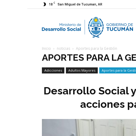
C
18
San Miguel de Tucuman, AR
M
Inicio
noticias
Aportes para la Gestión
d
APORTES PARA LA G
Adicciones
Adultos Mayores
Aportes para la Gest
D
Economía Social
Desarrollo Social y
S
acciones pa