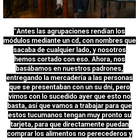
“Antes las agrupaciones rendían los
módulos mediante un cd, con nombres que
sacaba de cualquier lado, y nosotros
hemos cortado con eso. Ahora, nos
basábamos en nuestros padrones,
entregando la mercadería a las personas
que se presentaban con un su dni, pero
vimos con lo sucedido ayer que esto no
basta, así que vamos a trabajar para que
estos tucumanos tengan muy pronto su
tarjeta, para que directamente puedan
comprar los alimentos no perecederos y