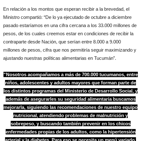
En relación a los montos que esperan recibir a la brevedad, el
Ministro compartió: “De lo ya ejecutado de octubre a diciembre
pasado estaríamos en una cifra cercana a los 33.000 millones de
pesos, de los cuales creemos estar en condiciones de recibir la
contraparte desde Nación, que serían entre 8.000 a 9.000
millones de pesos, cifra que nos permitiría seguir maximizando y
ajustando nuestras políticas alimentarias en Tucumán”.
“Nosotros acompañamos a más de 700.000 tucumanos, entre
niños, adolescentes y adultos mayores que forman parte de
los distintos programas del Ministerio de Desarrollo Social, y
además de asegurarles su seguridad alimentaria buscamos
mejorarla, siguiendo las recomendaciones de nuestro equipo
nutricional, atendiendo problemas de malnutrición y
sobrepeso, y buscando también prevenir en los chicos
enfermedades propias de los adultos, como la hipertensión
arterial y la diabetes. Para eso se necesita un menú variado,