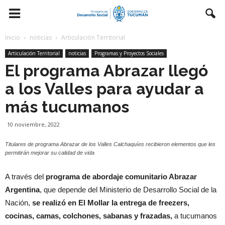
Inicio
noticias
Articulación Territorial
Articulación Territorial
noticias
Programas y Proyectos Sociales
El programa Abrazar llegó
a los Valles para ayudar a
más tucumanos
10 noviembre, 2022
Titulares de programa Abrazar de los Valles Calchaquíes recibieron elementos que les
permitirán mejorar su calidad de vida
A través del
programa de abordaje comunitario Abrazar
Argentina
, que depende del Ministerio de Desarrollo Social de la
Nación,
se realizó en El Mollar la entrega de freezers,
cocinas, camas, colchones, sabanas y frazadas,
a tucumanos