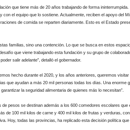
dación que tiene más de 20 años trabajando de forma ininterrumpid
y con el equipo que lo sostiene. Actualmente, reciben el apoyo del Mi
raciones de comida se reparten diariamente. Esto es el Estado prese
estas familias, sino una contención. Lo que se busca en estos espaci
an desafío que viene trabajando esta fundación y su grupo de colabor
der salir adelante”, detalló el gobernador.
hemos hecho durante el 2020, y los años anteriores, queremos visita
ias que ayudan a más 20 mil personas todas los días. Una enorme gen
garantizar la seguridad alimentaria de quienes más lo necesitan”.
nes de pesos se destinan además a los 600 comedores escolares que 
de 100 mil kilos de carne y 400 mil kilos de frutas y verduras, con l
tiva. Hoy, todas las provincias, ha replicado esta decisión política q