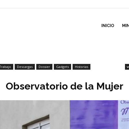
inisterio
INICIO
MI
e
Trabajo
Descargas
Dossier
Gadgets
Historias
esarrollo
Observatorio de la Mujer
ocial