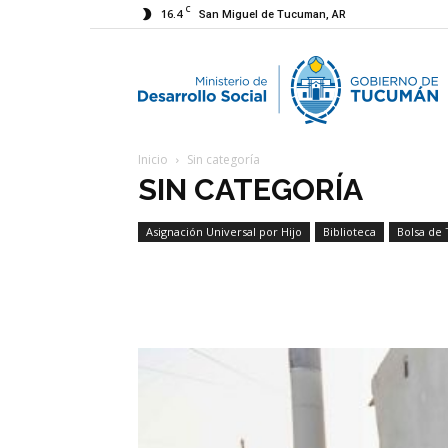
C
16.4
San Miguel de Tucuman, AR
M
Inicio
Sin categoría
d
SIN CATEGORÍA
Asignación Universal por Hijo
Biblioteca
Bolsa de 
D
Historias de cerca
S