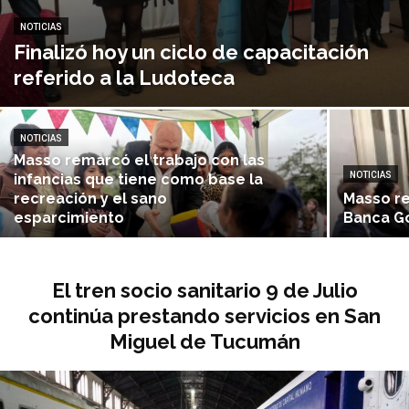
NOTICIAS
Finalizó hoy un ciclo de capacitación
referido a la Ludoteca
NOTICIAS
Masso remarcó el trabajo con las
NOTICIAS
infancias que tiene como base la
recreación y el sano
Masso re
esparcimiento
Banca G
El tren socio sanitario 9 de Julio
continúa prestando servicios en San
Miguel de Tucumán