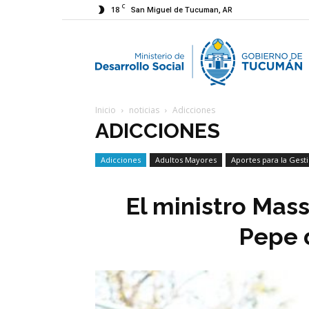
C
18
San Miguel de Tucuman, AR
M
Inicio
noticias
Adicciones
d
ADICCIONES
Adicciones
Adultos Mayores
Aportes para la Gest
D
Economía Social
El ministro Mas
S
Pepe 