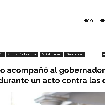
inisterio
INICIO
MI
e
ión
Articulación Territorial
Capital Humano
Discapacidad
esarrollo
so acompañó al gobernador 
ocial
durante un acto contra las 