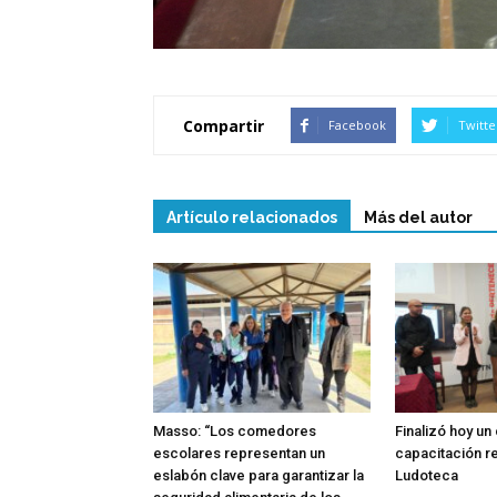
Compartir
Facebook
Twitte
Artículo relacionados
Más del autor
Masso: “Los comedores
Finalizó hoy un
escolares representan un
capacitación re
eslabón clave para garantizar la
Ludoteca