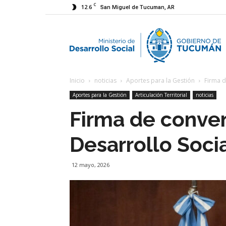
C
12.6
San Miguel de Tucuman, AR
M
Inicio
noticias
Aportes para la Gestión
Firma d
d
Aportes para la Gestión
Articulación Territorial
noticias
Firma de conven
D
Desarrollo Soci
S
12 mayo, 2026