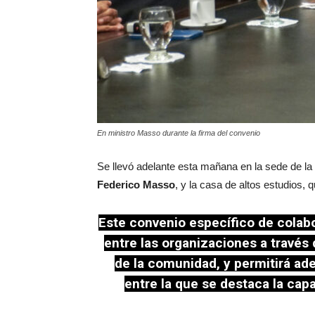
En ministro Masso durante la firma del convenio
Se llevó adelante esta mañana en la sede de la
Federico Masso
, y la casa de altos estudios, 
Este convenio específico de colabor
entre las organizaciones a través 
de la comunidad, y permitirá ad
entre la que se destaca la capa