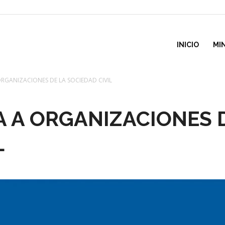
inisterio
INICIO
MI
GANIZACIONES DE LA SOCIEDAD CIVIL
e
 A ORGANIZACIONES 
esarrollo
L
ocial