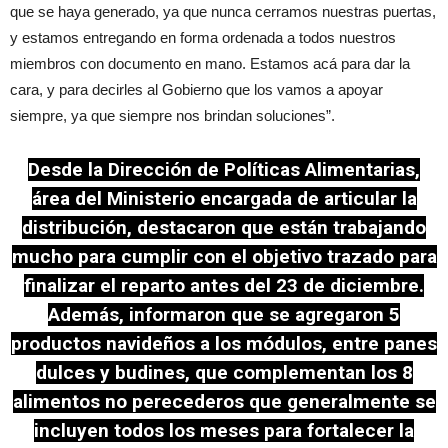
que se haya generado, ya que nunca cerramos nuestras puertas,
y estamos entregando en forma ordenada a todos nuestros
miembros con documento en mano. Estamos acá para dar la
cara, y para decirles al Gobierno que los vamos a apoyar
siempre, ya que siempre nos brindan soluciones”.
Desde la Dirección de Políticas Alimentarias,
área del Ministerio encargada de articular la
distribución, destacaron que están trabajando
mucho para cumplir con el objetivo trazado para
finalizar el reparto antes del 23 de diciembre.
Además, informaron que se agregaron 5
productos navideños a los módulos, entre panes
dulces y budines, que complementan los 8
alimentos no perecederos que generalmente se
incluyen todos los meses para fortalecer la