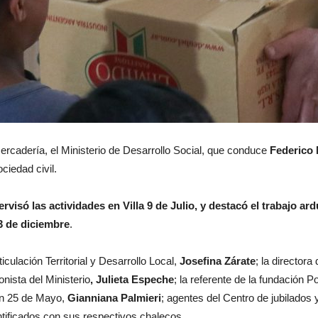
mercadería, el Ministerio de Desarrollo Social, que conduce
Federico
ciedad civil.
rvisó las actividades en Villa 9 de Julio, y destacó el trabajo a
23 de diciembre
.
culación Territorial y Desarrollo Local,
Josefina Zárate
; la director
ionista del Ministerio
, Julieta Espeche
; la referente de la fundación P
ión 25 de Mayo,
Gianniana Palmieri
; agentes del Centro de jubilados
entificados con sus respectivos chalecos.