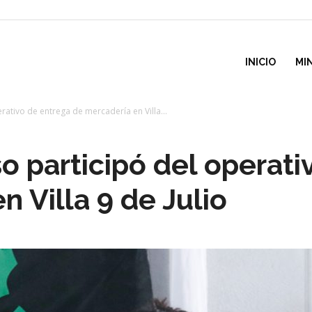
inisterio
INICIO
MI
rativo de entrega de mercadería en Villa...
e
so participó del operat
esarrollo
 Villa 9 de Julio
ocial