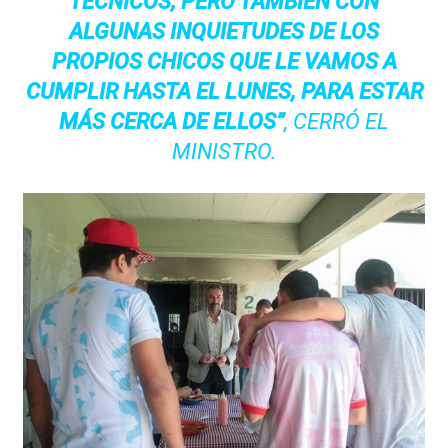
TÉCNICOS, PERO TAMBIÉN CON
ALGUNAS INQUIETUDES DE LOS
PROPIOS CHICOS QUE LE VAMOS A
CUMPLIR HASTA EL LUNES, PARA ESTAR
MÁS CERCA DE ELLOS”
, CERRÓ EL
MINISTRO.