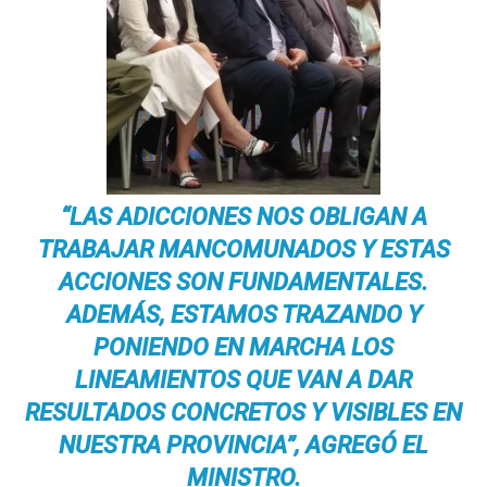
“LAS ADICCIONES NOS OBLIGAN A
TRABAJAR MANCOMUNADOS Y ESTAS
ACCIONES SON FUNDAMENTALES.
ADEMÁS, ESTAMOS TRAZANDO Y
PONIENDO EN MARCHA LOS
LINEAMIENTOS QUE VAN A DAR
RESULTADOS CONCRETOS Y VISIBLES EN
NUESTRA PROVINCIA”, AGREGÓ EL
MINISTRO.