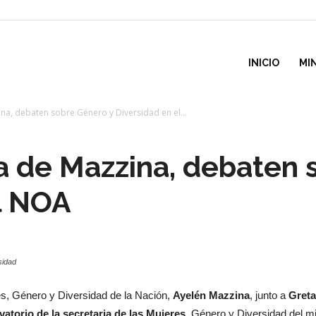
inisterio
INICIO
MI
na, debaten sobre Género y Diversidad en el...
e
a de Mazzina, debaten 
esarrollo
l NOA
ocial
sidad
res, Género y Diversidad de la Nación,
Ayelén Mazzina
, junto a
Greta
atorio de la secretaria de las Mujeres
, Género y Diversidad del mi