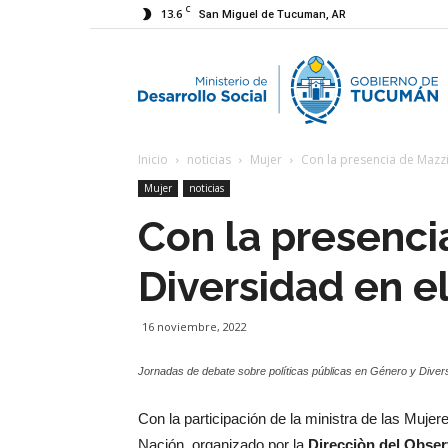
C
13.6
San Miguel de Tucuman, AR
M
Inicio
noticias
Mujer
Con la presencia de Mazzi
d
Mujer
noticias
Con la presenci
D
Diversidad en e
S
16 noviembre, 2022
Jornadas de debate sobre políticas públicas en Género y Diver
Con la participación de la ministra de las Muje
Nación, organizado por la
Direcciòn del Observ