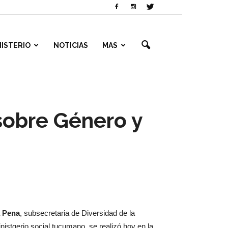
NISTERIO
NOTICIAS
MAS
sobre Género y
 Pena
, subsecretaria de Diversidad de la
nistgerio social tucumano, se realizó hoy en la