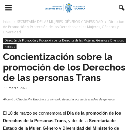
Inicio
SECRETARÍA DE LAS MUJERES, GÉNEROS Y DIVERSIDAD
Dirección
de Promoción y Protección de los Derechos de las Mujeres, Géneros y
Diversidad
Dirección de Promoción y Protección de los Derechos de las Mujeres, Géneros y Diversidad
noticias
Concientización sobre la
promoción de los Derechos
de las personas Trans
18 marzo, 2022
Al centro Claudia Pía Baudracco, símbolo de lucha por la diversidad de géneros
El 18 de marzo se conmemora el
Dia de la promoción de los
Derechos de la Personas Trans
, y desde la
Secretaría de
Estado de la Mujer, Género y Diversidad del Ministerio de