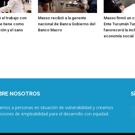
el trabajo con
Masso recibió a la gerente
Masso firmó un c
ue tiene como
nacional de Banca Gobierno del
Ente Tucumán Tu
ión y el sano
Banco Macro
favorecerá la incl
economía social
BRE NOSOTROS
S
amos a personas en situación de vulnerabilidad y creamos
iciones de empleabilidad para el desarrollo con equidad.