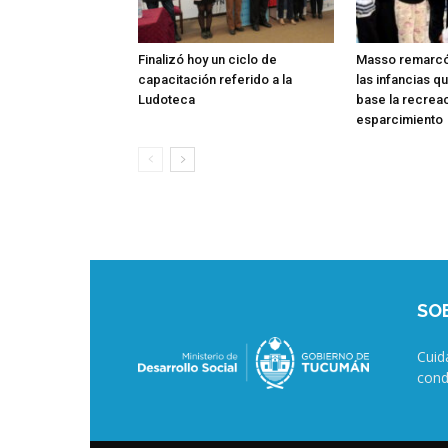
Finalizó hoy un ciclo de
Masso remarcó 
capacitación referido a la
las infancias q
Ludoteca
base la recreac
esparcimiento
SO
Cuid
cond