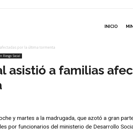
inisterio
INICIO
MI
s afectadas por la última tormenta
e
n Riesgo Social
l asistió a familias afe
esarrollo
a
ocial
noche y martes a la madrugada, que azotó a gran part
oles por funcionarios del ministerio de Desarrollo Soc