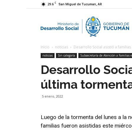
C
29.6
San Miguel de Tucuman, AR
M
Inicio
noticias
Desarrollo Social asistió a familia
d
noticias
Sin categoría
Subsecretaría de Atención a Familias e
Desarrollo Socia
D
última torment
S
5 enero, 2022
Luego de la tormenta del lunes a la 
familias fueron asistidas este miérc