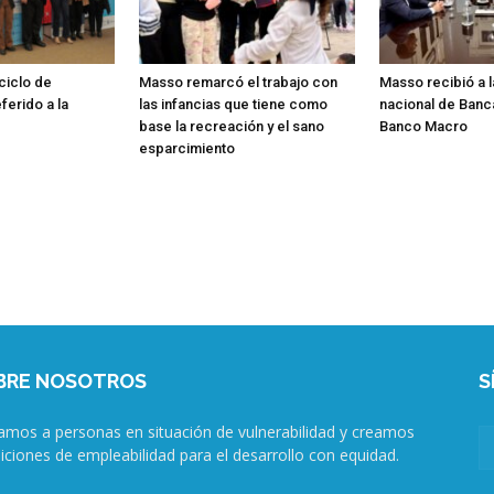
 ciclo de
Masso remarcó el trabajo con
Masso recibió a 
ferido a la
las infancias que tiene como
nacional de Banc
base la recreación y el sano
Banco Macro
esparcimiento
BRE NOSOTROS
S
amos a personas en situación de vulnerabilidad y creamos
iciones de empleabilidad para el desarrollo con equidad.