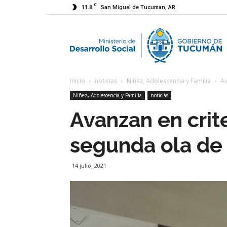
C
11.8
San Miguel de Tucuman, AR
M
Inicio
noticias
Niñez, Adolescencia y Familia
Av
d
Niñez, Adolescencia y Familia
noticias
Avanzan en crite
D
segunda ola de
S
14 julio, 2021