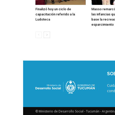
Finalizó hoy un ciclo de
Masso remarcó 
capacitación referido a la
las infancias q
Ludoteca
base la recreac
esparcimiento
SO
Cuid
cond
© Ministerio de Desarrollo Social - Tucumán - Argentin