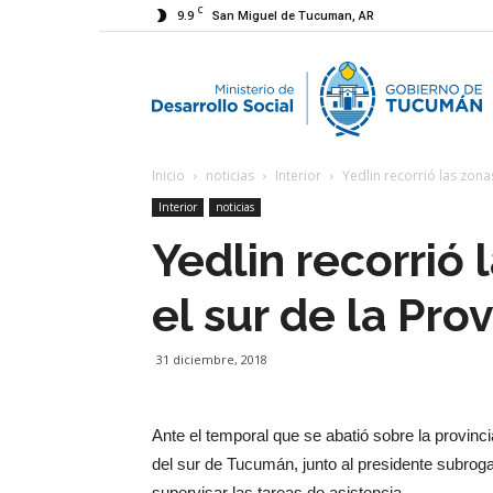
C
9.9
San Miguel de Tucuman, AR
M
Inicio
noticias
Interior
Yedlin recorrió las zona
d
Interior
noticias
Yedlin recorrió 
D
el sur de la Prov
S
31 diciembre, 2018
Ante el temporal que se abatió sobre la provincia
del sur de Tucumán, junto al presidente subroga
supervisar las tareas de asistencia.