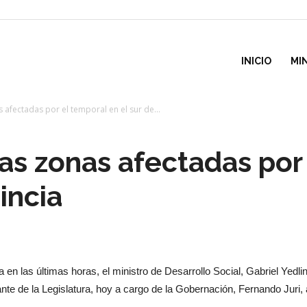
inisterio
INICIO
MI
s afectadas por el temporal en el sur de...
e
las zonas afectadas por
esarrollo
incia
ocial
 en las últimas horas, el ministro de Desarrollo Social, Gabriel Yedlin
nte de la Legislatura, hoy a cargo de la Gobernación, Fernando Juri, 