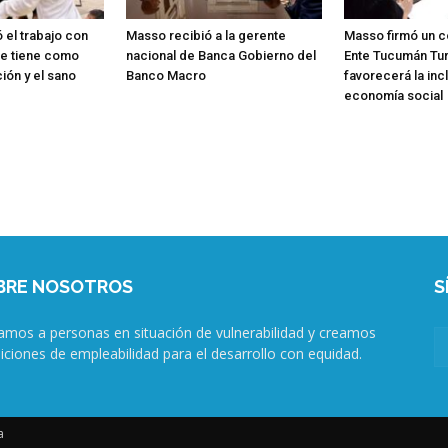
el trabajo con
Masso recibió a la gerente
Masso firmó un c
ue tiene como
nacional de Banca Gobierno del
Ente Tucumán Tu
ión y el sano
Banco Macro
favorecerá la incl
economía social
BRE NOSOTROS
S
amos a personas en situación de vulnerabilidad y creamos
iciones de empleabilidad para el desarrollo con equidad.
a