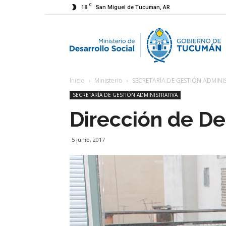
C
18
San Miguel de Tucuman, AR
M
Inicio
Ministerio
SECRETARÍA DE GESTIÓN ADMINI
d
SECRETARÍA DE GESTIÓN ADMINISTRATIVA
Dirección de D
D
5 junio, 2017
S